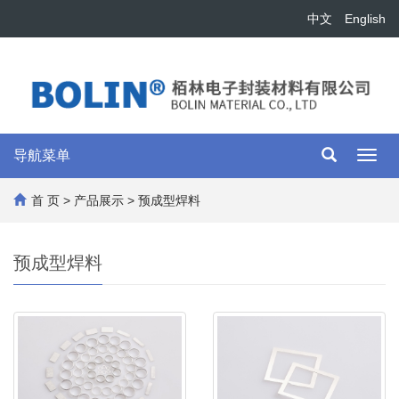
中文
English
导航菜单
Toggl
navig
首 页
>
产品展示
>
预成型焊料
预成型焊料