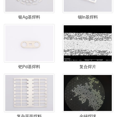
银Ag基焊料
铟In基焊料
钯Pd基焊料
复合焊片
复杂平面焊料
金锡焊球