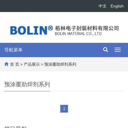
中文
English
导航菜单
Toggl
navig
首 页
>
产品展示
>
预涂覆助焊剂系列
预涂覆助焊剂系列
1